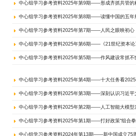
中心组学习参考资料2025年第9期——形成齐抓共管
中心组学习参考资料2025年第8期——读懂中国的五年规
中心组学习参考资料2025年第7期——人民之眼映初心
中心组学习参考资料2025年第6期——《21世纪资本
中心组学习参考资料2025年第5期——作风建设常抓
学习教育
中心组学习参考资料2025年第4期——十大任务看202
中心组学习参考资料2025年第3期——深刻认识习近
中心组学习参考资料2025年第2期——人工智能大模
中心组学习参考资料2025年第1期——打好政策“组合拳
中心组学习参考资料2024年第13期——新中国成立7