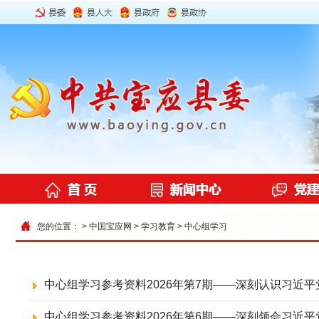
您的位置： >
中国宝应网
>
学习教育
>
中心组学习
中心组学习参考资料2026年第7期——深刻认识习近
中心组学习参考资料2026年第6期——深刻领会习近