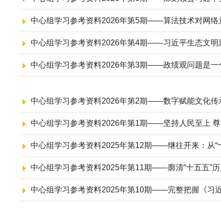
中心组学习参考资料2026年第5期——算法技术对网
中心组学习参考资料2026年第4期——习近平生态文
中心组学习参考资料2026年第3期——政绩观问题是
中心组学习参考资料2026年第2期——数字赋能文化
中心组学习参考资料2026年第1期——坚持人民至上 
中心组学习参考资料2025年第12期——继往开来：从
五”新征程
中心组学习参考资料2025年第11期——廓清“十五五
化建设新局面
中心组学习参考资料2025年第10期——完整把握《