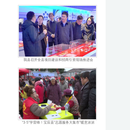
我县召开全县项目建设和招商引资现场推进会
“3·5”学雷锋！宝应县“志愿服务大集市”暖意浓浓