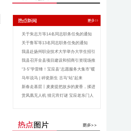
关于朱志方等14名同志职务任免的通知
关于鲁军等13名同志职务任免的通知
我县赴扬州职业技术大学举办大学生招引
协作工作推进会
我县召开全县项目建设和招商引资现场推
进会
“3·5”学雷锋！宝应县“志愿服务大集市”暖
意浓浓
马年说马 | 碎瓷新生 古马“站”起来
新春走基层丨麦麦提把故乡的麦香，揉进
了宝应的烟火气里
赏凤凰无人机 猜元宵灯谜 宝应老东门人
气爆棚闹元宵！