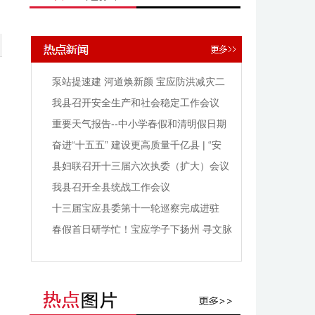
泵站提速建 河道焕新颜 宝应防洪减灾二
期工程冲刺收尾
我县召开安全生产和社会稳定工作会议
重要天气报告--中小学春假和清明假日期
间天气预报
奋进“十五五” 建设更高质量千亿县 | “安
的”电子：做优做强温控器
县妇联召开十三届六次执委（扩大）会议
我县召开全县统战工作会议
十三届宝应县委第十一轮巡察完成进驻
春假首日研学忙！宝应学子下扬州 寻文脉
逐蓝天