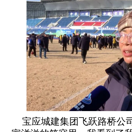
宝应城建集团飞跃路桥公