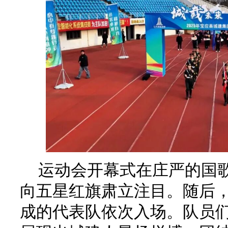
运动会开幕式在庄严的国
向五星红旗肃立注目。随后
成的代表队依次入场。队员