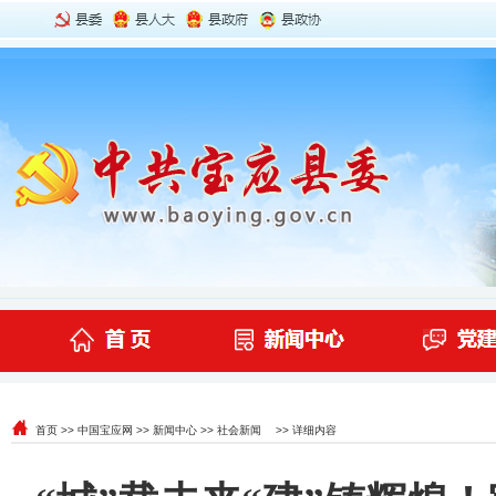
首页
>>
中国宝应网
>>
新闻中心
>>
社会新闻
>> 详细内容