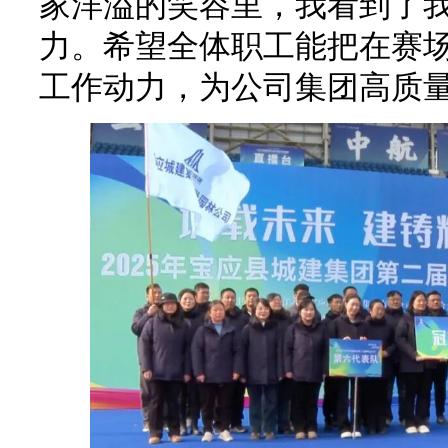
家洋溢的笑容里，我看到了
力。希望全体职工能把在赛
工作动力，为公司集团高质