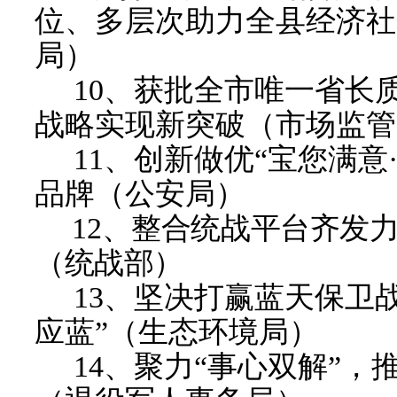
位、多层次助力全县经济社
局
）
10
、
获批全市唯一省长
战略实现新突破
（
市场监管
11
、
创新做优
“宝您满意
品牌
（
公安局
）
12
、
整合统战平台齐发
（
统战部
）
13
、
坚决打赢蓝天保卫
应蓝”（生态环境局
）
14
、
聚力
“事心双解”，