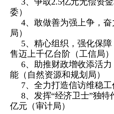
3
、
争取
2.5
亿元无偿资金
委
）
4
、
敢做善为强上争，奋
局
）
5
、
精心组织，强化保障
售迈上千亿台阶
（
工信局
）
6
、
助推财政增收添活力
能
（
自然资源和规划局
）
7
、全力打造信访维稳工
8
、
发挥
“经济卫士”独
亿元（审计局）