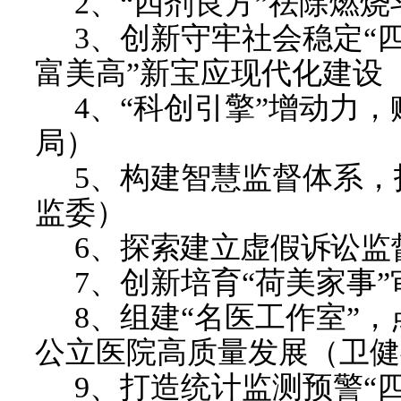
2
、
“四剂良方”祛除燃烧
3
、
创新守牢社会稳定
“
富美高”新宝应现代化建设
4
、
“科创引擎”增动力
局
）
5
、
构建智慧监督体系，
监委
）
6
、
探索建立虚假诉讼监
7
、
创新培育
“荷美家事
8
、
组建
“名医工作室”，
公立医院高质量发展
（
卫健
9
、
打造统计监测预警
“